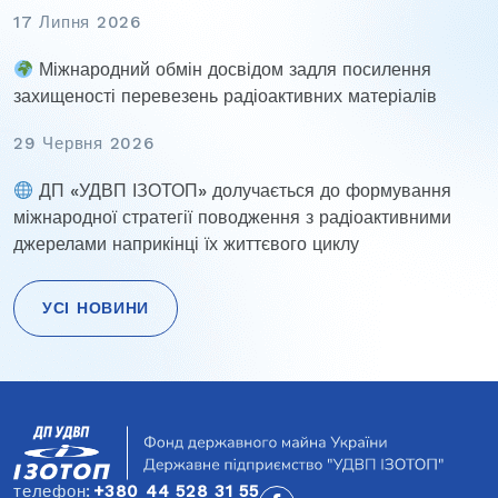
17 Липня 2026
Міжнародний обмін досвідом задля посилення
захищеності перевезень радіоактивних матеріалів
29 Червня 2026
ДП «УДВП ІЗОТОП» долучається до формування
міжнародної стратегії поводження з радіоактивними
джерелами наприкінці їх життєвого циклу
УСІ НОВИНИ
Навігація
записів
телефон:
+380 44 528 31 55