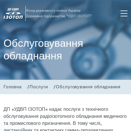
Фонд державного майна України
Державне підприємство "УДВП ІЗОТОП"
Обслуговування
обладнання
Головна
Послуги
Обслуговування обладнання
ДП «УДВП ІЗОТОП» надає послуги з технічного
обслуговування радіоізотопного обладнання медичного
та промислового призначення. В тому числі,
дистанційних та контактних гамма-терапевтичних