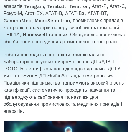
апаратів Teragam, Terabalt, Teratron, Агат-Р, Агат-С,
Рокус-М, Агат-ВУ, АГАТ-В, АГАТ-В3, АГАТ-ВТ,
GammaMed, MicroSelectron, промислових приладів
контролю параметрів паперу виробництва компаній
ТРІГЛА, Honeywell та інших. Обслуговування включає
обов’язкове проведення дозиметричного контролю.
Роботи проводять спеціалісти вимірювальної
лабораторії іонізуючих випромінювань ДП «УДВП
ІЗОТОП», сертифікованої відповідно до вимог ДСТУ
ISO 10012:2005 ДП «Київоблстандартметрологія».
Працівники підприємства підтримують високий рівень
кваліфікації, систематично проходять навчання та
підтверджують свої знання та навички для
обслуговування промислових та медичних приладів і
апаратів.