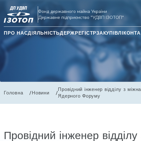
Фонд державного майна України
Державне підприємство "УДВП ІЗОТОП"
ПРО НАС
ДІЯЛЬНІСТЬ
ДЕРЖРЕГІСТР
ЗАКУПІВЛІ
КОНТА
Провідний інженер відділу з між
Головна
Новини
Ядерного Форуму
Провідний інженер відділу