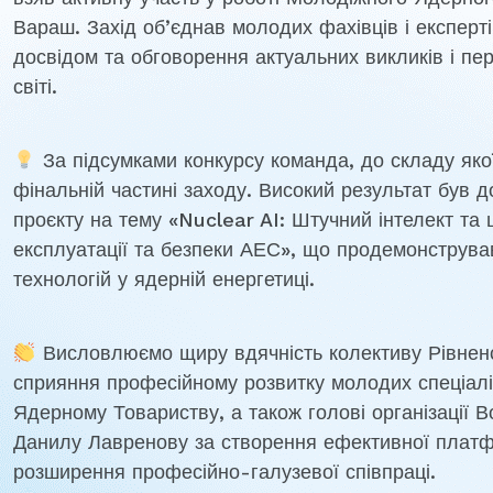
Вараш. Захід об’єднав молодих фахівців і експерті
досвідом та обговорення актуальних викликів і пер
світі.
За підсумками конкурсу команда, до складу як
фінальній частині заходу. Високий результат був 
проєкту на тему «Nuclear AI: Штучний інтелект та 
експлуатації та безпеки АЕС», що продемонструв
технологій у ядерній енергетиці.
Висловлюємо щиру вдячність колективу Рівненсь
сприяння професійному розвитку молодих спеціаліс
Ядерному Товариству, а також голові організації
Данилу Лавренову за створення ефективної платф
розширення професійно-галузевої співпраці.