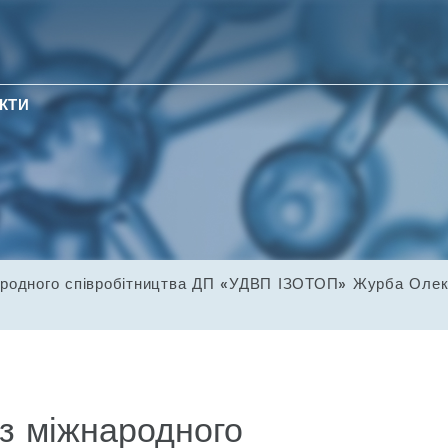
КТИ
народного співробітництва ДП «УДВП ІЗОТОП» Журба Олек
 з міжнародного