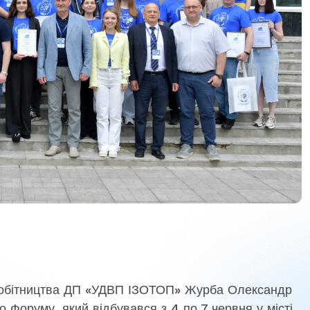
вробітництва ДП «УДВП ІЗОТОП» Журба Олександр
 Форуму, який відбувався з 4 по 7 червня у місті