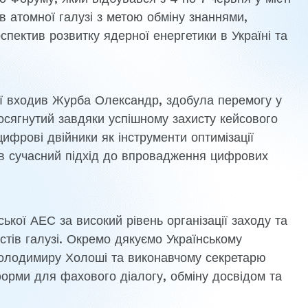
в атомної галузі з метою обміну знаннями,
спектив розвитку ядерної енергетики в Україні та
ої входив Журба Олександр, здобула перемогу у
досягнутий завдяки успішному захисту кейсового
цифрові двійники як інструменти оптимізації
ав сучасний підхід до впровадження цифрових
кої АЕС за високий рівень організації заходу та
тів галузі. Окремо дякуємо Українському
 Володимиру Холоші та виконавчому секретарю
орми для фахового діалогу, обміну досвідом та