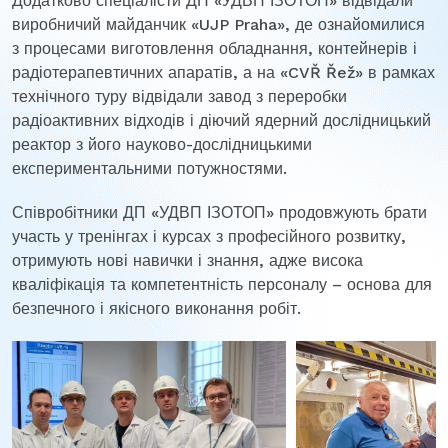
Додатково спеціалісти ДП «УДВП ІЗОТОП» відвідали
виробничий майданчик «UJP Praha», де ознайомилися
з процесами виготовлення обладнання, контейнерів і
радіотерапевтичних апаратів, а на «CVŘ Řež» в рамках
технічного туру відвідали завод з переробки
радіоактивних відходів і діючий ядерний дослідницький
реактор з його науково-дослідницькими
експериментальними потужностями.
Співробітники ДП «УДВП ІЗОТОП» продовжують брати
участь у тренінгах і курсах з професійного розвитку,
отримують нові навички і знання, адже висока
кваліфікація та компетентність персоналу – основа для
безпечного і якісного виконання робіт.