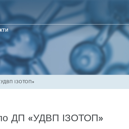
КТИ
 «УДВП ІЗОТОП»
ало ДП «УДВП ІЗОТОП»