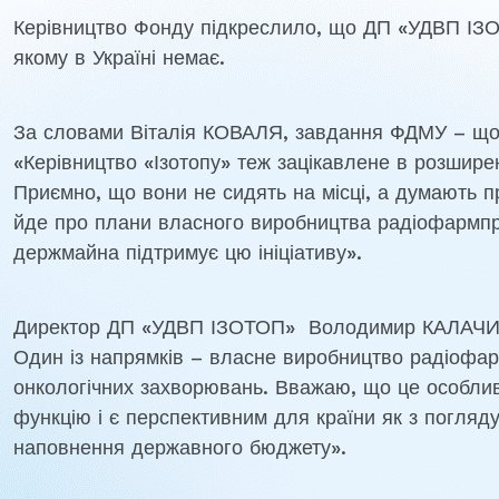
Керівництво Фонду підкреслило, що ДП «УДВП ІЗОТ
якому в Україні немає.
За словами Віталія КОВАЛЯ, завдання ФДМУ – щоб
«Керівництво «Ізотопу» теж зацікавлене в розширенн
Приємно, що вони не сидять на місці, а думають 
йде про плани власного виробництва радіофармпре
держмайна підтримує цю ініціативу».
Директор ДП «УДВП ІЗОТОП» Володимир КАЛАЧИК п
Один із напрямків – власне виробництво радіофар
онкологічних захворювань. Вважаю, що це особлив
функцію і є перспективним для країни як з погляд
наповнення державного бюджету».