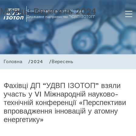
Місяць:
Вересень 2024
Фонд державного майна України
Державне підприємство "УДВП ІЗОТОП"
Головна
2024
Вересень
Фахівці ДП “УДВП ІЗОТОП” взяли
участь у VI Міжнародній науково-
технічній конференції «Перспективи
впровадження інновацій у атомну
енергетику»