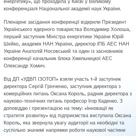
енергетику», що проходила у Києві у Великому
конференцзалі Національної академії наук України.
Пленарне засідання конференції відкрили Президент
Українського ядерного товариства Володимир Холоша,
перший заступник Міністра енергетики України Юрій
Шейко, академік НАН України, директор ІПБ АЕС НАН
України Анатолій Носовський та один із засновників
конференції начальник блока Хмельницкої АЕС
Олександр Хомич.
Від ДП «УДВП ІЗОТОП» взяли участь 1-й заступник
директора Сергій Грінченко, заступник директора з
комерційних питань Оксана Король, радник директора з
науково-технічних питань професор Ігор Каденко. З
доповіддю і презентацією на тему: «Інновації як
стратегія розвитку» від підприємства виступила Оксана
Король, яка звернула увагу аудиторії на необхідні та
суспільно значимі напрямки роботи наукової частини