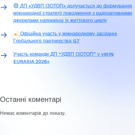
ДП «УДВП ІЗОТОП» долучається до формування
міжнародної стратегії поводження з радіоактивними
джерелами наприкінці їх життєвого циклу
Офіційна участь у міжнародному засіданні
Глобального партнерства G7
Участь команди ДП “УДВП ІЗОТОП” у «WIN
EURASIA 2026»
Останні коментарі
Немає коментарів до показу.