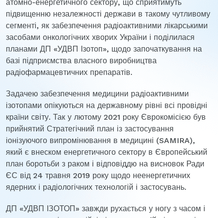
атомно-енергетичного сектору, що сприятимуть
підвищенню незалежності держави в такому чутливому
сегменті, як забезпечення радіоактивними лікарськими
засобами онкологічних хворих України і поділилася
планами ДП «УДВП Ізотоп», щодо започаткування на
базі підприємства власного виробництва
радіофармацевтичних препаратів.
Задачею забезпечення медицини радіоактивними
ізотопами опікуються на державному рівні всі провідні
країни світу. Так у лютому 2021 року Єврокомісією був
прийнятий Стратегічний план із застосування
іонізуючого випромінювання в медицині (SAMIRA),
який є внеском енергетичного сектору в Європейський
план боротьби з раком і відповіддю на висновок Ради
ЄС від 24 травня 2019 року щодо неенергетичних
ядерних і радіологічних технологій і застосувань.
ДП «УДВП ІЗОТОП» завжди рухається у ногу з часом і