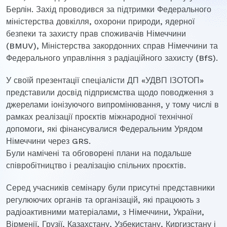
Берлін. Захід проводився за підтримки Федерального
міністерства довкілля, охорони природи, ядерної
безпеки та захисту прав споживачів Німеччини
(BMUV), Міністерства закордонних справ Німеччини та
Федерального управління з радіаційного захисту (BfS).
У своїй презентації спеціалісти ДП «УДВП ІЗОТОП»
представили досвід підприємства щодо поводження з
джерелами іонізуючого випромінювання, у тому числі в
рамках реалізації проєктів міжнародної технічної
допомоги, які фінансувалися Федеральним Урядом
Німеччини через GRS.
Були намічені та обговорені плани на подальше
співробітництво і реалізацію спільних проєктів.
Серед учасників семінару були присутні представники
регулюючих органів та організацій, які працюють з
радіоактивними матеріалами, з Німеччини, України,
Вірменії, Грузії, Казахстану, Узбекистану, Киргизстану і