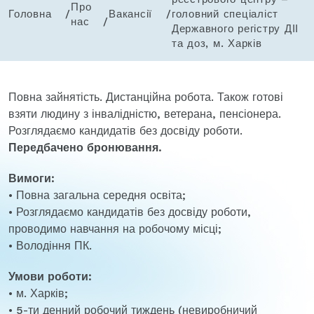
Про
Головна
Вакансії
головний спеціаліст
нас
Державного регістру ДІІ
та доз, м. Харків
Повна зайнятість. Дистанційна робота. Також готові
взяти людину з інвалідністю, ветерана, пенсіонера.
Розглядаємо кандидатів без досвіду роботи.
Передбачено бронювання.
Вимоги:
• Повна загальна середня освіта;
• Розглядаємо кандидатів без досвіду роботи,
проводимо навчання на робочому місці;
• Володіння ПК.
Умови роботи:
• м. Харків;
• 5-ти денний робочий тиждень (невиробничий