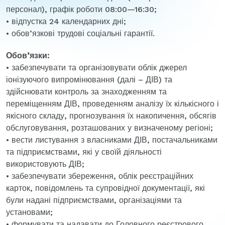
персонал), графік роботи 08:00—16:30;
• відпустка 24 календарних дні;
• обов’язкові трудові соціальні гарантії.
Обов’язки:
• забезпечувати та організовувати облік джерел
іонізуючого випромінювання (далі – ДІВ) та
здійснювати контроль за знаходженням та
переміщенням ДІВ, проведенням аналізу їх кількісного і
якісного складу, прогнозування їх накопичення, обсягів
обслуговування, розташованих у визначеному регіоні;
• вести листування з власниками ДІВ, постачальниками
та підприємствами, які у своїй діяльності
використовують ДІВ;
• забезпечувати збереження, облік реєстраційних
карток, повідомлень та супровідної документації, які
були надані підприємствами, організаціями та
установами;
• формувати та надавати до Головного реєстрового